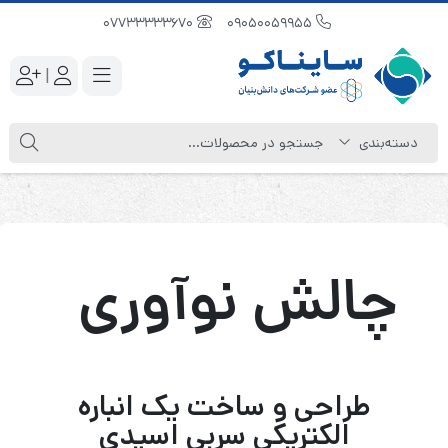
07733333670
09050059955
|
چالش نوآوری
طراحی و ساخت یک انباره
الکتریکی سربی اسیدی