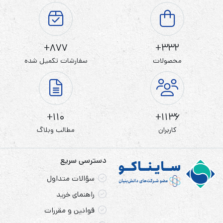
877+
332+
محصولات
سفارشات تکمیل شده
110+
1136+
کاربران
مطالب وبلاگ
دسترسی سریع
سؤالات متداول
راهنمای خرید
قوانین و مقررات