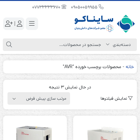
07733333670
09050059955
|
خانه
-
محصولات برچسب خورده "AVR"
در حال نمایش 3 نتیجه
نمایش فیلترها