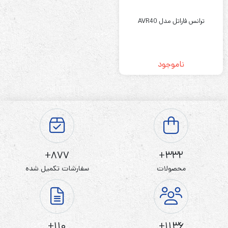
ترانس فاراتل مدل AVR40
ناموجود
877+
332+
محصولات
سفارشات تکمیل شده
110+
1136+