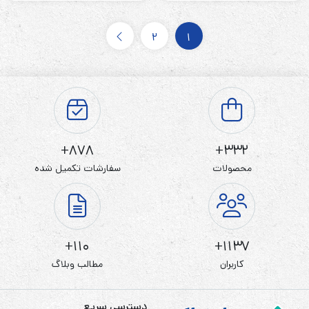
2
1
878+
332+
محصولات
سفارشات تکمیل شده
110+
1137+
کاربران
مطالب وبلاگ
دسترسی سریع