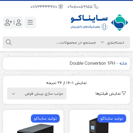
07733333670
09050059955
|
خانه
-
Double Convertion 1PH
نمایش 1–16 از 26 نتیجه
نمایش فیلترها
تولید سایناکو
تولید سایناکو