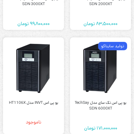
SDN 3000XT
SDN 2000XT
83,500,000
تومان
99,800,000
تومان
تولید سایناکو
یو پی اس تک سای مدل TechSay
یو پی اس INVT مدل HT1106X
SDN 6000XT
ناموجود
171,000,000
تومان