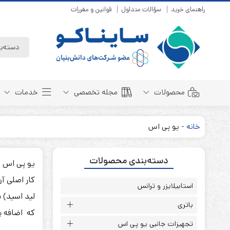
راهنمای خرید
سؤالات متداول
قوانین و مقررات
محصولات
مجله تخصصی
خدمات
خانه
-
یو پی اس
باتری سیلد لید اسید
مبانی باتری
دسته‌بندی محصولات
باتری 4 ولت
انواع باتری
یو پی اس 
باتری 6 ولت
تست و کنترل
کار اصلی آن
باتری 12 ولت
استابیلایزر و ترانس
طول عمر باتری
لید اسید) ب
باتری لیتیوم
باتری هوشمند
باتری
باتری نیکل کادمیوم
که اضافه ب
بسته بندی و ایمنی
تجهیزات جانبی یو پی اس
باتری نیکل متال هیدرید
روش های شارژ