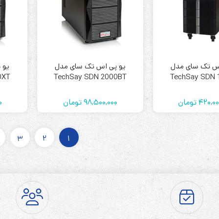
س تک سای مدل
یو پی اس تک سای مدل
یو 
0XT
TechSay SDN 2000BT
TechSay SDN 
420,00
تومان
98,500,000
تومان
0
3
2
1