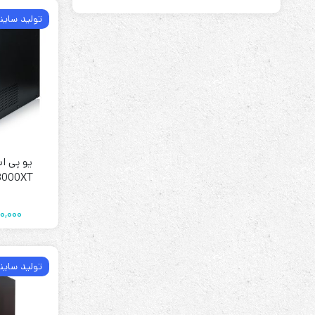
سیستم نوبت دهی
(9)
تولید ساینا
شبکه کامپیوتری
(15)
شبکه مخابراتی
(6)
شبکه های شعب
(4)
کامپیوترهای شخصی و کنسول های بازی
(8)
کیوسک اطلاع رسانی
(15)
یو پی ا
3000XT
لوازم صوتی و تصویری
(7)
ماشین های اداری
(10)
0,000
مدیریت هوشمند ساختمان
(5)
مرکز تلفن
(11)
تولید ساینا
یونیت دندان پزشکی
(5)
IDC (مرکز داده های اینترنتی)
(1)