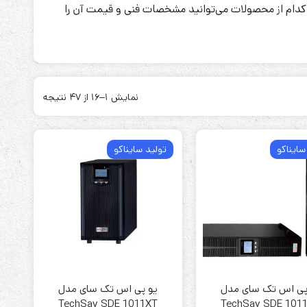
 کدام از محصولات می‌توانید مشخصات فنی و قیمت آن را
نمایش 1–16 از 47 نتیجه
ابزارهای مدیریت یوپی‌اس
تابلوی بای پس
ترانس ایزوله
سایناکو
تولید سایناکو
پی اس تک سای مدل
یو پی اس تک سای مدل
TechSay SDE 1011XT
TechSay SDE 101