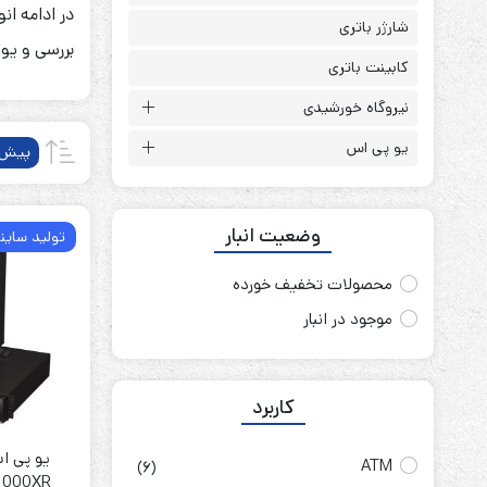
در ادامه ا
باتری آلکالاین
روش های تخلیه
شارژر باتری
بررسی و یو 
کابینت باتری
نیروگاه خورشیدی
یو پی اس
پیش‌
سلاموند
موریسل
کینگ بت
وضعیت انبار
یونیتکس پاور
تولید ساینا
محصولات تخفیف خورده
موجود در انبار
کاربرد
یو پی ا
ATM
(6)
1000XR