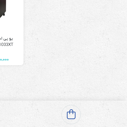
ISP
(1)
ابزار دقیق
(1)
اتاق کامپیوتر
(1)
تجهیزات هوشمند
(1)
یو پی ا
مرکز خدمات
1033XT
(1)
0,000