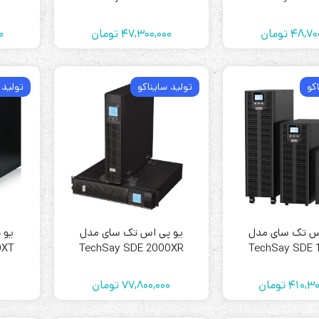
48,70
تومان
47,300,000
تومان
0
کو
تولید سایناکو
تولید 
س تک سای مدل
یو پی اس تک سای مدل
یو 
0XT
TechSay SDE 2000XR
TechSay SDE 
410,30
تومان
77,800,000
تومان
0