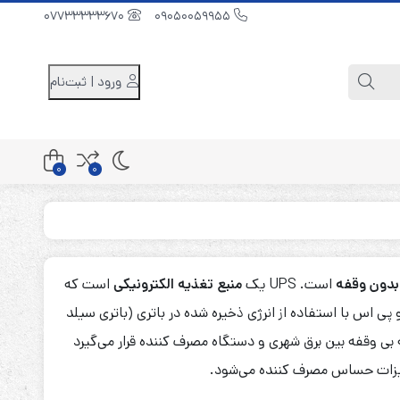
07733333670
09050059955
ورود | ثبت‌نام
0
0
کابینت باتری 48 ولت
کابینت باتری 96 ولت
بدون وقفه
است. UPS یک
منبع تغذیه الکترونیکی
است که
کابینت باتری 240 ولت
 پی اس با استفاده از انرژی ذخیره شده در باتری (باتری سیلد
 بی وقفه بین برق شهری و دستگاه مصرف کننده قرار می‌گیرد
تجهیزات حساس مصرف کننده می‌شود.