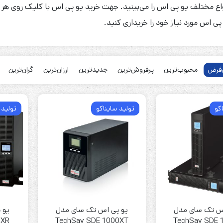
نواع مختلف یو پی اس را می‌بینید. جهت خرید یو پی اس با کلیک روی هر
پی اس مورد نیاز خود را خریداری کنید.
فرض
محبوب‌ترین
پرفروش‌ترین
جدیدترین
ارزان‌ترین
گران‌ترین
رله‌ای
AVR
STB
Prince
کو
تولید سایناکو
تولید 
سروو موتوری
ZTY
س تک سای مدل
یو پی اس تک سای مدل
یو 
1XR
TechSay SDE 1000XT
TechSay SDE 