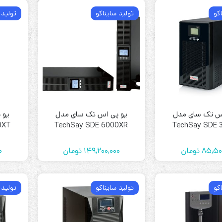
کو
تولید سایناکو
تولید 
س تک سای مدل
یو پی اس تک سای مدل
یو 
0XT
TechSay SDE 6000XR
TechSay SDE 
85,50
تومان
149,200,000
تومان
0
کو
تولید سایناکو
تولید 