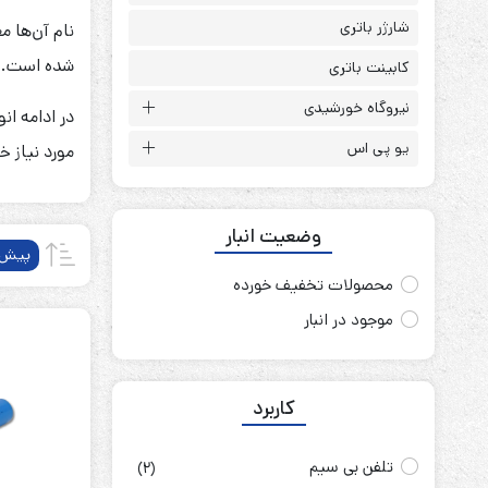
باتری آلکالاین
روش های تخلیه
شارژر باتری
نام آن‌ها 
شده است.
کابینت باتری
نیروگاه خورشیدی
در ادامه ان
یو پی اس
مورد نیاز خ
سلاموند
موریسل
کینگ بت
وضعیت انبار
یونیتکس پاور
پیش‌
محصولات تخفیف خورده
موجود در انبار
کاربرد
تلفن بی سیم
(2)