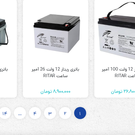
باتری ریتار 12 ولت 100 آمپر
باتری ریتار 12 ولت 26 آمپر
 RITAR
ساعت RITAR
26,80
تومان
8,900,000
تومان
0
14
…
4
3
2
1