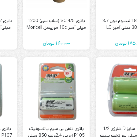
باتری 18650 لیتیوم یون 3.7
باتری 4/5 SC (ساب سی) 1200
میلی آمپر 10c موریسل Moricell
میلی‌آمپر پی کی 
185,
تومان
140,000
تومان
باتری بزرگ سایز D شارژی 1/2
باتری تلفن بی سیم پاناسونیک
باتری 
لت 5000 میلی سر تخت پلیت
P105 ام پی 2.4ولت 850 میلی