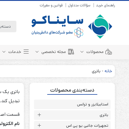
راهنمای خرید
سؤالات متداول
قوانین و مقررات
محصولات
مجله تخصصی
خدمات
خانه
-
باتری
باتری سیلد لید اسید
مبانی باتری
دسته‌بندی محصولات
باتری 4 ولت
انواع باتری
باتری یک سلول یا یک پَک شی
باتری 6 ولت
تست و کنترل
تبدیل کند.
باتری 12 ولت
استابیلایزر و ترانس
طول عمر باتری
باتری لیتیوم
باتری هوشمند
قسمت اصلی ی
باتری
باتری نیکل کادمیوم
بسته بندی و ایمنی
نام الکترول
تجهیزات جانبی یو پی اس
باتری نیکل متال هیدرید
روش های شارژ