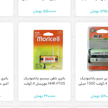
آمپر برند MP
595,
تومان
550,000
تومان
 بی سیم پاناسونیک
باتری تلفن بیسیم پاناسونیک
P513 ام پی 2.4ولت 1500 میلی
HHR-P105 موریسل 2.4ولت
ر برند MP
830میلی آمپر MORICELL
560,
تومان
260,000
تومان
0