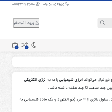
07733333670
09050059955
ورود | ثبت‌نام
0
0
کابینت باتری 48 ولت
کابینت باتری 96 ولت
انرژی شیمیایی
را به به
انرژی الکتریکی
کابینت باتری 240 ولت
بین چند ساعت تا چند هفته داشته باشد.
 سلول باتری از ۳ جزء
(دو الکترود و یک ماده شیمیایی به