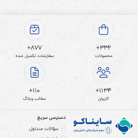
می‌دهد.باتری نیکل-کادمیوم موریسل به دلیل دوام بالا و
قابلیت شارژ مجدد، برای دستگاه‌های پرمصرف بسیار مناسب
است.
موارد مصرف:
877+
332+
محصولات
سفارشات تکمیل شده
این باتری‌ها شارژی و می‌توانید آن ها را بارها و بارها شارژ کنید .
این باتری‌ها در دسته ی بازی و وسایل پر مصرف و ریموت کنترل،
ساعت دیواری، رادیو و … به کار می‌روند
110+
1134+
کاربران
مطالب وبلاگ
دسترسی سریع
سؤالات متداول