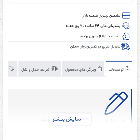
قلمی
شارژی
تضمین بهترین قیمت بازار
1.2
پشتیبانی عالی ۲۴ ساعته، ۷ روز هفته
ولت
1000
اصالت کالاها از برترین برندها
میلی
تحویل سریع در کمترین زمان ممکن
آمپر
سایز
AA
توضیحات
ویژگی های محصول
شرایط حمل و نقل
برند
موریسل
MORICELL
(پک
دوتایی)
نمایش بیشتر
نیکل کادمیوم
جنس باتری
قابل شارژ
نوع باتری
1.2 ولت