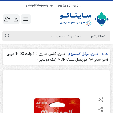
07733333670
09050059955
|
خانه
-
باتری نیکل کادمیوم
-
باتری قلمی شارژی 1.2 ولت 1000 میلی
آمپر سایز AA موریسل MORICELL (پک دوتایی)