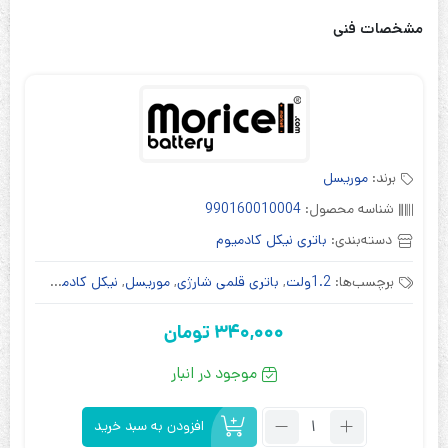
مشخصات فنی
برند:
موریسل
شناسه محصول:
990160010004
دسته‌بندی:
باتری نیکل کادمیوم
برچسب‌ها:
1.2ولت
,
باتری قلمی شارژی
,
موریسل
,
نیکل کادمیوم
340,000
تومان
موجود در انبار
تعداد:
افزودن به سبد خرید
باتری