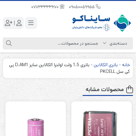
07733333670
09050059955
|
خانه
-
باتری آلکالاین
-
باتری 1.5 ولت اولترا آلکالاین سایز D.AM1 پی
کی سل PKCELL
محصولات مشابه