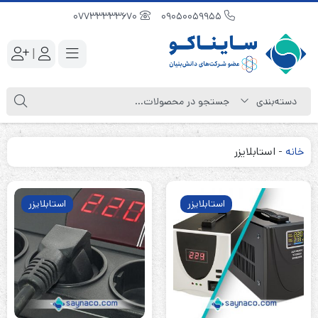
07733333670
09050059955
|
خانه
-
استابلایزر
استابلایزر
استابلایزر