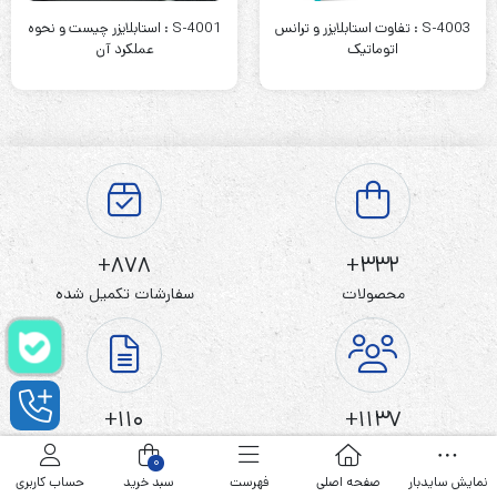
S-4003 : تفاوت استابلایزر و ترانس
S-4001 : استابلایزر چیست و نحوه
اتوماتیک
عملکرد آن
878+
332+
محصولات
سفارشات تکمیل شده
110+
1137+
کاربران
مطالب وبلاگ
0
نمایش سایدبار
صفحه اصلی
فهرست
سبد خرید
حساب کاربری