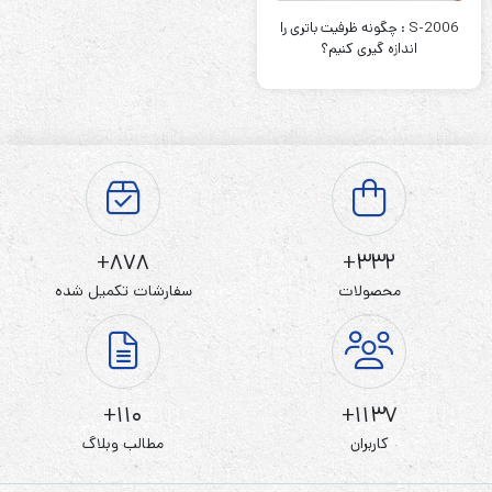
S-2006 : چگونه ظرفیت باتری را
اندازه گیری کنیم؟
878+
332+
محصولات
سفارشات تکمیل شده
110+
1137+
کاربران
مطالب وبلاگ