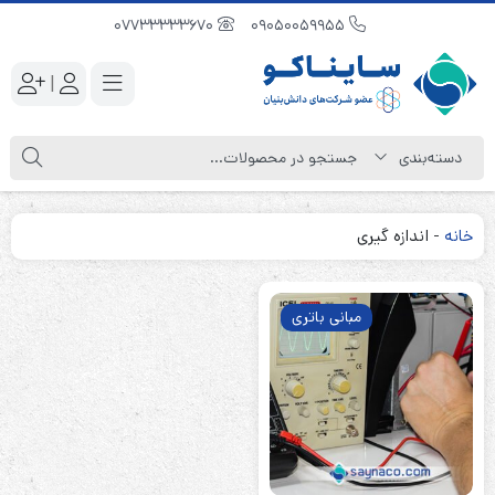
07733333670
09050059955
|
خانه
-
اندازه گیری
مبانی باتری