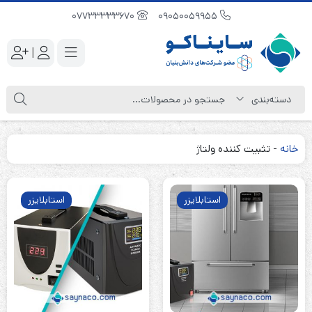
07733333670
09050059955
|
خانه
-
تثبیت کننده ولتاژ
استابلایزر
استابلایزر