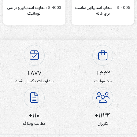
S-4005 : انتخاب استابیلایزر مناسب
S-4003 : تفاوت استابلایزر و ترانس
برای خانه
اتوماتیک
877+
332+
محصولات
سفارشات تکمیل شده
110+
1134+
کاربران
مطالب وبلاگ