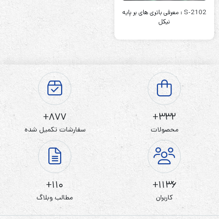
S-2102 : معرفی باتری های بر پایه
نیکل
877+
332+
محصولات
سفارشات تکمیل شده
110+
1136+
کاربران
مطالب وبلاگ