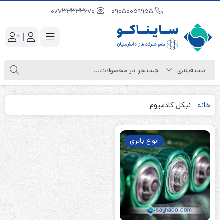
07733333670
09050059955
|
خانه
-
نیکل کادمیوم
انواع باتری