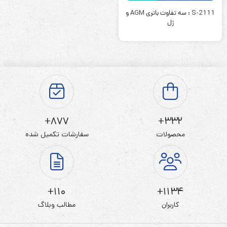
S-2111 : سه تفاوت باتری AGM و
ژل
877+
332+
محصولات
سفارشات تکمیل شده
110+
1134+
کاربران
مطالب وبلاگ