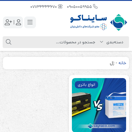
07733333670
09050059955
|
خانه
-
ژل
انواع باتری