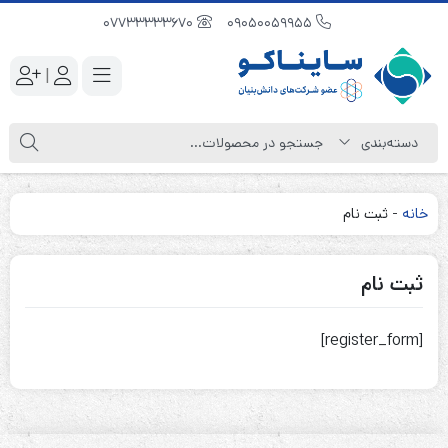
07733333670
09050059955
|
خانه
-
ثبت نام
ثبت نام
[register_form]