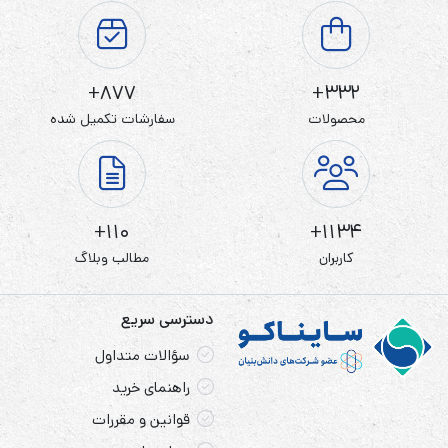
877+
332+
محصولات
سفارشات تکمیل شده
110+
1134+
کاربران
مطالب وبلاگ
دسترسی سریع
سؤالات متداول
راهنمای خرید
قوانین و مقررات