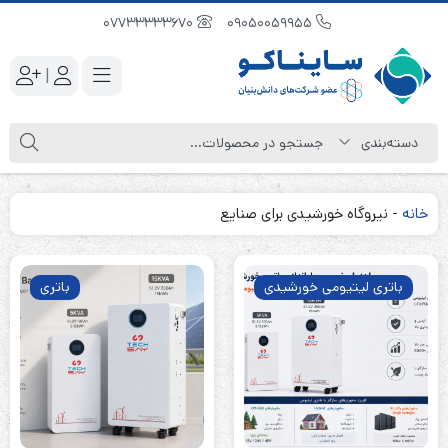
07733333670
09050059955
|
خانه
-
نیروگاه خورشیدی برای صنایع
باتری لیتیومی خورشیدی
باتری