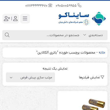
07733333670
09050059955
|
خانه
-
محصولات برچسب خورده "باتری آلکالاین"
نمایش یک نتیجه
نمایش فیلترها