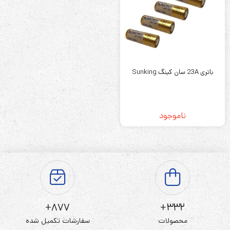
باتری 23A سان کینگ Sunking
ناموجود
877+
332+
محصولات
سفارشات تکمیل شده