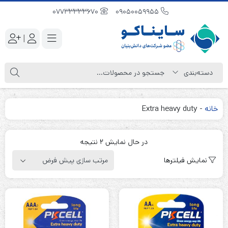
07733333670
09050059955
|
خانه
-
Extra heavy duty
در حال نمایش 2 نتیجه
نمایش فیلترها