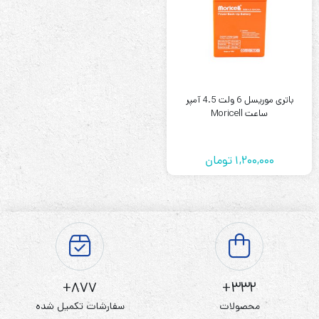
باتری موریسل 6 ولت 4.5 آمپر
ساعت Moricell
1,200,000
تومان
877+
332+
محصولات
سفارشات تکمیل شده