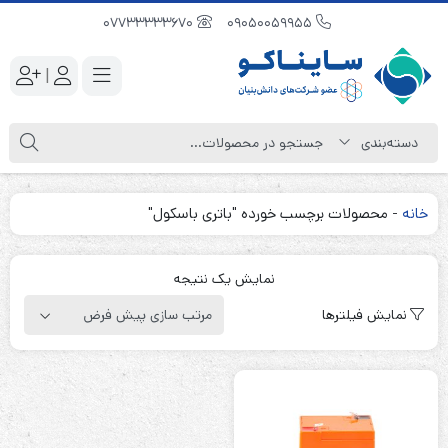
07733333670
09050059955
|
خانه
-
محصولات برچسب خورده "باتری باسکول"
نمایش یک نتیجه
نمایش فیلترها