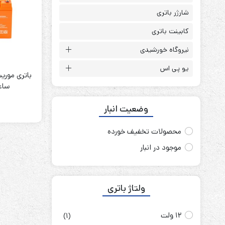
باتری آلکالاین
روش های تخلیه
شارژر باتری
کابینت باتری
نیروگاه خورشیدی
یو پی اس
سلاموند
موریسل
ساعت ll
کینگ بت
وضعیت انبار
یونیتکس پاور
محصولات تخفیف خورده
موجود در انبار
ولتاژ باتری
12 ولت
(1)