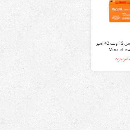
رله‌ای
باتری موریسل 12 ولت 42 آمپر
AVR
Morice
STB
ناموجود
Prince
سروو موتوری
ZTY