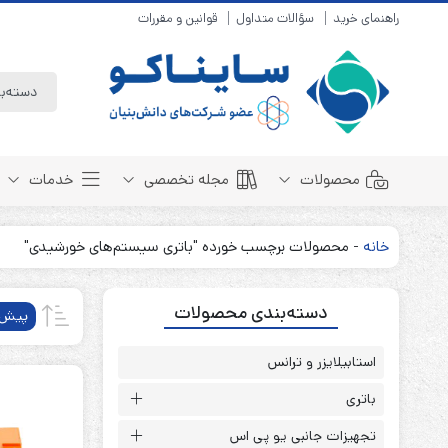
راهنمای خرید
سؤالات متداول
قوانین و مقررات
محصولات
مجله تخصصی
خدمات
خانه
-
محصولات برچسب خورده "باتری سیستم‌های خورشیدی"
باتری سیلد لید اسید
مبانی باتری
دسته‌بندی محصولات
باتری 4 ولت
انواع باتری
پیش‌
باتری 6 ولت
تست و کنترل
باتری 12 ولت
استابیلایزر و ترانس
طول عمر باتری
باتری لیتیوم
باتری هوشمند
باتری
باتری نیکل کادمیوم
بسته بندی و ایمنی
تجهیزات جانبی یو پی اس
باتری نیکل متال هیدرید
روش های شارژ