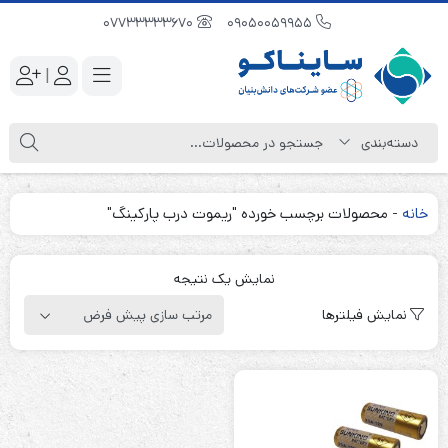
07733333670
09050059955
|
خانه
-
محصولات برچسب خورده "ریموت درب پارکینگ"
نمایش یک نتیجه
نمایش فیلترها