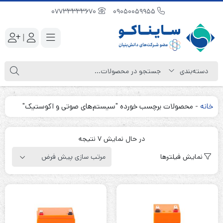
07733333670
09050059955
|
خانه
-
محصولات برچسب خورده "سیستم‌های صوتی و اکوستیک"
در حال نمایش 7 نتیجه
نمایش فیلترها