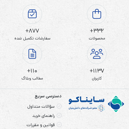
877+
332+
محصولات
سفارشات تکمیل شده
110+
1137+
کاربران
مطالب وبلاگ
دسترسی سریع
سؤالات متداول
راهنمای خرید
قوانین و مقررات