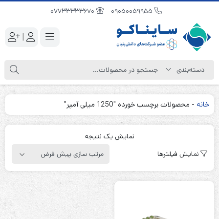
07733333670
09050059955
|
خانه
-
محصولات برچسب خورده "1250 میلی آمپر"
نمایش یک نتیجه
نمایش فیلترها