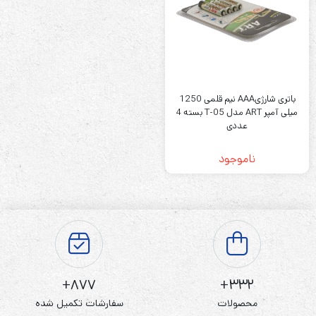
باتری شارژیAAA نیم قلمی 1250
میلی آمپر ART مدل T-05 بسته 4
عددی
ناموجود
877+
332+
محصولات
سفارشات تکمیل شده