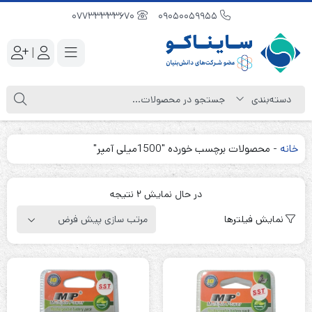
07733333670
09050059955
|
خانه
-
محصولات برچسب خورده "1500میلی آمپر"
در حال نمایش 2 نتیجه
نمایش فیلترها