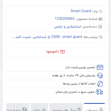
برند:
Smart Guard
شناسه محصول:
1230200065
دسته‌بندی:
استابیلایزر و ترانس
برچسب‌ها:
smart guard
,
g-2500r
,
استابلایزر
,
تثبیت کننده ولتاژ
,
تک 
ناموجود
تضمین بهترین قیمت بازار
پشتیبانی عالی ۲۴ ساعته، ۷ روز هفته
اصالت کالاها از برترین برندها
تحویل سریع در کمترین زمان ممکن
توضیحات
ویژگی های محصول
دانلود
شرایط حمل و نق