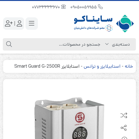
07733333670
09050059955
|
خانه
-
استابیلایزر و ترانس
-
استابلایزر Smart Guard G-2500R