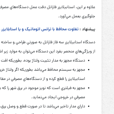
علاوه بر اين،‌ استابيلايزر فاراتل دقت عمل دستگاه‌هاي مصرف
جلوگيري بعمل مي‌آورد.
پیشنهاد :
تفاوت محافظ با ترانس اتوماتیک و یا استابلایز
دستگاه استابيلايزر سه فاز فاراتل به صورتي طراحي و ساخته شده است كه حتي در ت
از ويژگي‌هاي منحصر بفرد این دستگاه مي‌توان به موارد زير اش
دستگاه مجهز به مدار تثبیت ولتاژ بوده، بطوریکه افت 
استابيلايزر را قطع كرده و از دستگاه‌هاي مصرفي در م
مجهز به فيلتري است كه نويز موجود در برق شهر را كه
مصرفي در خروجي ايجاد مي‌نمايد.
داراي مدار تاخير مي‌باشد تا در صورت قطع و وصل برق، 