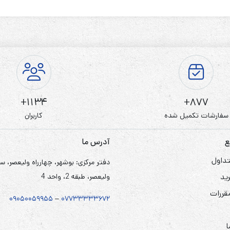
1134+
877+
سفارشات تکمیل شده
کاربران
ع
آدرس ما
داول
دفتر مرکزی: بوشهر، چهارراه ولیعصر، س
ید
ولیعصر، طبقه 2، واحد 4
مقررات
۰۹۰۵
۰
۰۵۹۹۵۵
–
۰۷۷۳۳۳۳۳۶۷
۲
ا