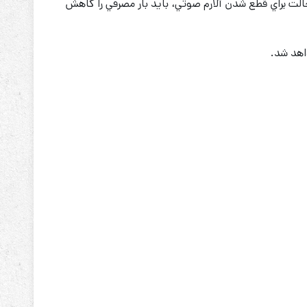
رآمده و هشدار مي‌دهد. در اين حالت براي قطع شدن آلارم صوتي، بايد بار مصرفي را كاهش
اهد شد.