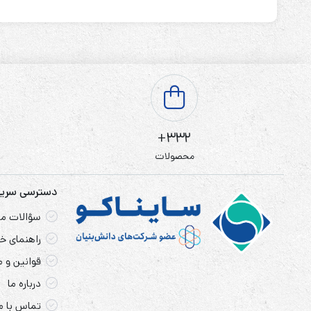
332+
محصولات
دسترسی سری
سؤالات مت
راهنمای خر
قوانین و 
درباره ما
تماس با م