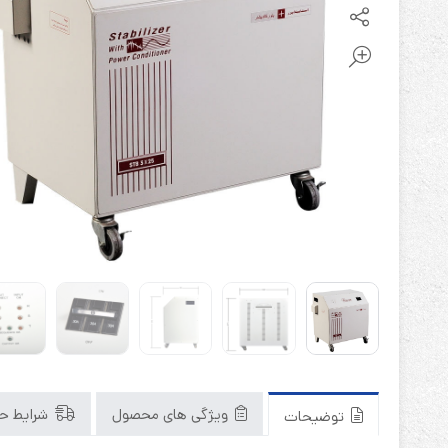
باتری آلکالاین
روش های تخلیه
سلاموند
موریسل
کینگ بت
یونیتکس پاور
ویژگی های محصول
شرایط حم
توضیحات