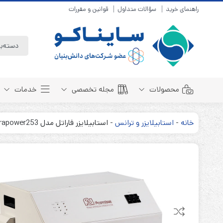
راهنمای خرید
سؤالات متداول
قوانین و مقررات
محصولات
مجله تخصصی
خدمات
خانه
-
استابیلایزر و ترانس
-
استابیلایزر فاراتل مدل Farapower253
باتری سیلد لید اسید
مبانی باتری
باتری 4 ولت
انواع باتری
باتری 6 ولت
تست و کنترل
باتری 12 ولت
طول عمر باتری
باتری لیتیوم
باتری هوشمند
باتری نیکل کادمیوم
بسته بندی و ایمنی
باتری نیکل متال هیدرید
روش های شارژ