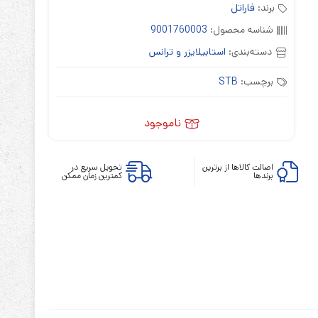
برند:
فاراتل
شناسه محصول:
9001760003
دسته‌بندی:
استابیلایزر و ترانس
برچسب:
STB
ابزارهای مدیریت یوپی‌اس
تابلوی بای پس
ناموجود
ترانس ایزوله
اصالت کالاها از برترین
تحویل سریع در
برندها
کمترین زمان ممکن