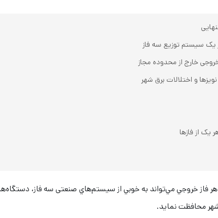
یک سیستم توزیع سه فاز
روجی خارج از محدوده مجاز
یزها و اختلالات برق شهر
 یک از فازها
 فاراتل مدل Farapower253 با جريان 25 آمپر در هر فاز خروجي مي‌تواند به خوبي از سيستم‌هاي صنعت
شهر محافظت نمايد.