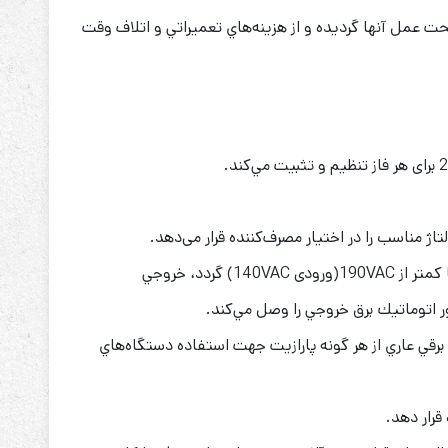
صحت عمل آنها گرديده و از هزينه‌هاي تعميراتي و اتلاف وقت
ژ مناسب را در اختیار مصرف‌کننده قرار می‌دهد.
مجهز به سيستم محافظ مي‌باشد بطوريكه اگر ولتاژ خروجی هر یک از فازها نسبت به نول بیش از 240VAC (ورودی 275VAC ) یا کمتر از 190VAC(ورودی 140VAC) گردد، خروجي
ور اتوماتيك برق خروجي را وصل مي‌كند.
رقي عاري از هر گونه پارازيت جهت استفاده دستگاه‌هاي
قرار دهد.