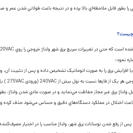
ي را بطور قابل ملاحظه‌اي بالا برده و در نتيجه باعث طولاني شدن عمر و 
ر چیست؟
غييرات سريع برق شهر ولتاژ خروجي را روي 220VAC برای هر فاز تنظيم و تثبيت مي‌كند.
اره نمود:
یا افزایش برق را به صورت اتوماتیک تشخیص داده و پس از تثبیت آن، ولتا
قابل ولتاژ برق غير مجاز حفاظت مي‌نمايد و در صورت عادي شدن ولتاژ، بط
 باعث اختلال در عملكرد دستگاه‌هاي دقيق و حساس مي‌شود حذف كرده و ب
پس از رفع شدن نوسانات برق شهر، ولتاژ مناسب را در اختيار مصرف‌كننده 