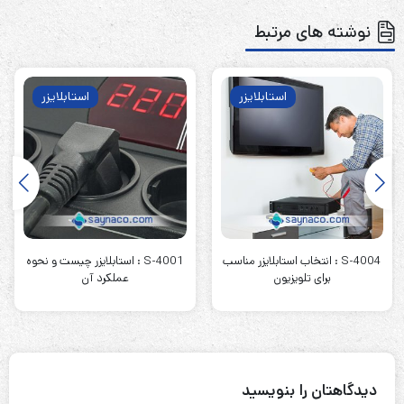
نوشته های مرتبط
استابلایزر
استابلایزر
S-4004 : انتخاب استابلایزر مناسب
S-4001 : استابلایزر چیست و نحوه
برای تلویزیون
عملکرد آن
دیدگاهتان را بنویسید