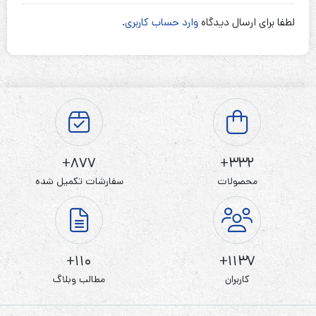
لطفا برای ارسال دیدگاه
وارد حساب کاربری
.
877+
332+
محصولات
سفارشات تکمیل شده
110+
1137+
کاربران
مطالب وبلاگ