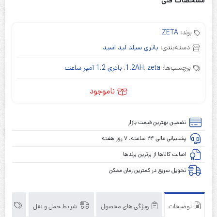
مشخصات فنی
برند:
ZETA
دسته‌بندی:
باتری سیلد لید اسید
برچسب‌ها:
zeta
,
1.2AH
,
باتری 1.2 آمپر ساعت
ناموجود
تضمین بهترین قیمت بازار
پشتیبانی عالی ۲۴ ساعته، ۷ روز هفته
اصالت کالاها از برترین برندها
تحویل سریع در کمترین زمان ممکن
توضیحات
ویژگی های محصول
شرایط حمل و نقل
برند