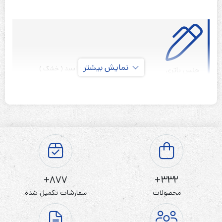
نمایش بیشتر
سیلد لید اسید ( خشک )
جنس باتری
قابل شارژ
نوع باتری
4 ولت
ولتاژ باتری
1.2 آمپر ساعت
ظرفیت باتری
33*22*91 میلی متر
ابعاد
سر لحیم
نوع ترمینال
ندارد
گارانتی
877+
332+
محصولات
سفارشات تکمیل شده
باتری خشک 4 ولت
1.2
آمپر ساعت
Zeta