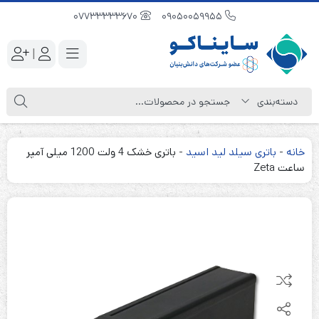
07733333670
09050059955
|
خانه
-
باتری سیلد لید اسید
-
باتری خشک 4 ولت 1200 میلی آمپر
ساعت Zeta