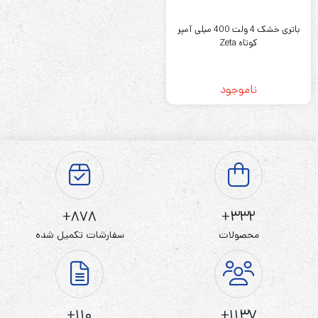
باتری خشک 4 ولت 400 میلی آمپر
کوتاه Zeta
ناموجود
878+
332+
محصولات
سفارشات تکمیل شده
110+
1137+