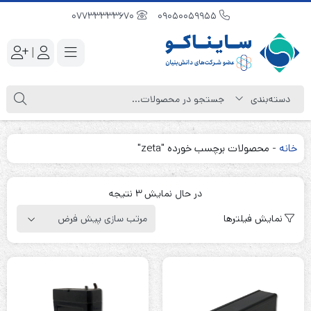
07733333670
09050059955
|
خانه
-
محصولات برچسب خورده "zeta"
در حال نمایش 3 نتیجه
نمایش فیلترها