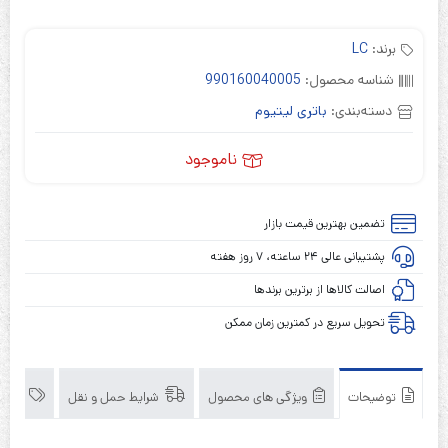
برند:
LC
شناسه محصول:
990160040005
دسته‌بندی:
باتری لیتیوم
ناموجود
تضمین بهترین قیمت بازار
پشتیبانی عالی ۲۴ ساعته، ۷ روز هفته
اصالت کالاها از برترین برندها
تحویل سریع در کمترین زمان ممکن
توضیحات
ویژگی های محصول
شرایط حمل و نقل
برند