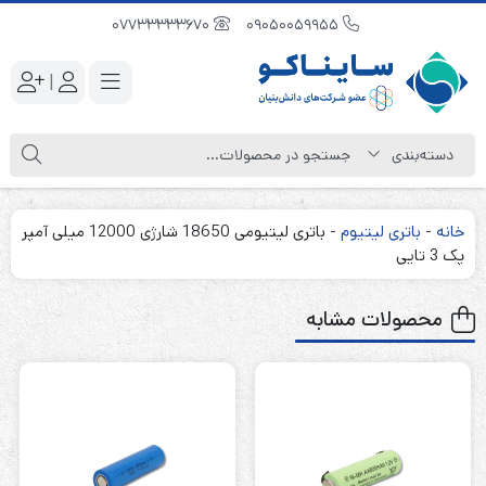
07733333670
09050059955
|
خانه
-
باتری لیتیوم
-
باتری لیتیومی 18650 شارژی 12000 میلی آمپر
پک 3 تایی
محصولات مشابه