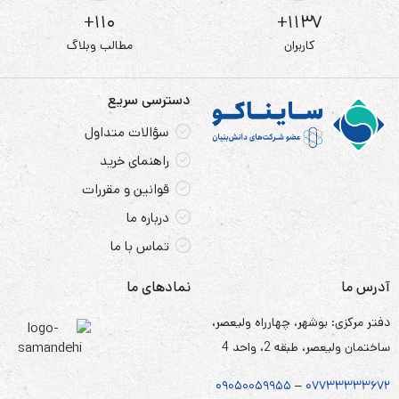
باتری لیتیومی دارای قدرت 12000 میلی آمپر و توان 3.7 ولت
110+
1137+
می باشد. باتری لیتیومی 12000 میلی آمپر دارای وزن 120 گرم،
کاربران
مطالب وبلاگ
ابعاد 7*11.5*3 سانتیمتر می باشد و بسیار پرقدرت بوده و قابل
دسترسی سریع
استفاده در انواع چراغ قوه، اسباب بازی های حرفه ایی و… می
سؤالات متداول
باشد.
راهنمای خرید
قوانین و مقررات
درباره ما
موارد مصرف
تماس با ما
این باتری برای مصارف ذیل، کاربرد دارد:
آدرس ما
نمادهای ما
انواع چراغ قوه، اسباب بازی های حرفه ایی و…
دفتر مرکزی: بوشهر، چهارراه ولیعصر،
ساختمان ولیعصر، طبقه 2، واحد 4
۰۹۰۵
۰
۰۵۹۹۵۵
–
۰۷۷۳۳۳۳۳۶۷
۲