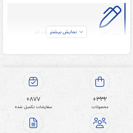
نمایش بیشتر
لیتیم فسفات آهن
جنس باتری
قابل شارژ
نوع باتری
3.2 ولت
ولتاژ باتری
3800 میلی آمپر ساعت
ظرفیت باتری
65*18میلی متر
ابعاد
سر تخت دو طرفه پلیت دار
نوع ترمینال
ندارد
گارانتی
877+
332+
محصولات
سفارشات تکمیل شده
باتری لیتیوم فسفات 3.2v سایز 18650 3800mAh
سلول لیتیم فسفات آهن که به اختصار LFP نیز نامیده می