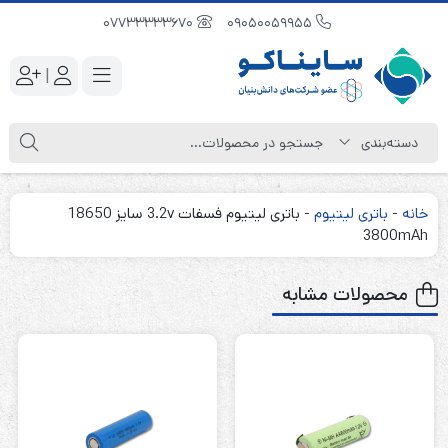
07733333670
09050059955
|
خانه
-
باتری لیتیوم
-
باتری لیتیوم فسفات 3.2v سایز 18650
3800mAh
محصولات مشابه