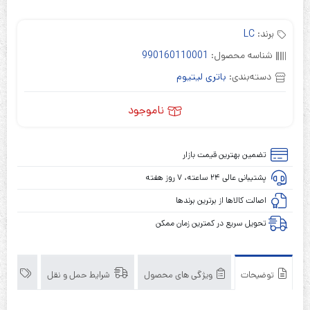
برند:
LC
شناسه محصول:
990160110001
دسته‌بندی:
باتری لیتیوم
ناموجود
تضمین بهترین قیمت بازار
پشتیبانی عالی ۲۴ ساعته، ۷ روز هفته
اصالت کالاها از برترین برندها
تحویل سریع در کمترین زمان ممکن
توضیحات
ویژگی های محصول
شرایط حمل و نقل
برند