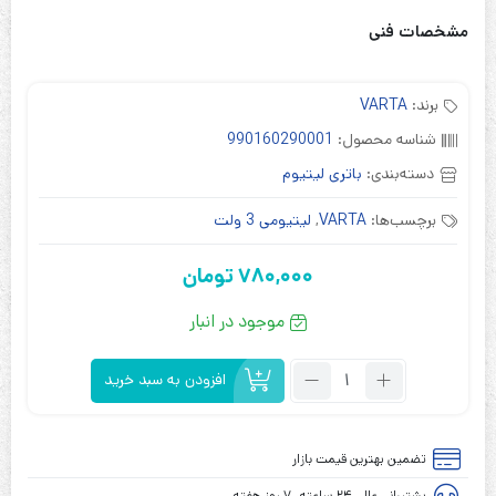
مشخصات فنی
برند:
VARTA
شناسه محصول:
990160290001
دسته‌بندی:
باتری لیتیوم
برچسب‌ها:
VARTA
,
لیتیومی 3 ولت
780,000
تومان
موجود در انبار
تعداد:
افزودن به سبد خرید
باتری
لیتیوم
3
تضمین بهترین قیمت بازار
ولت
پشتیبانی عالی ۲۴ ساعته، ۷ روز هفته