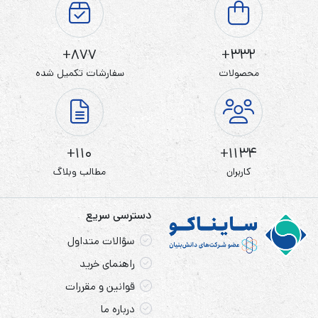
سر تخت پلیت دار
نوع ترمینال
ندارد
گارانتی
877+
332+
محصولات
سفارشات تکمیل شده
باتری لیتیوم 3 ولت 950 میلی آمپر سر تخت پلیت دار سایز
1/2 AA وارتا VARTA
110+
1134+
باتری Varta CR
1/2AA با شیمی لیتیوم، دارای ولتاژ 3 ولت و
کاربران
مطالب وبلاگ
ظرفیت 950 میلی آمپر است. این
باتری
فقط نصف یک
باتری
AA
استاندارد است اما ولتاژ آن دو برابر است! این
باتری
ساخت کشور
دسترسی سریع
آلمان بوده و با استفاده از شیمی لیتیوم دی اکسید منگنز دارای
سؤالات متداول
چگالی انرژی بالا و دمای عملیاتی گسترده، سرعت خود تخلیه
راهنمای خرید
پایین و ماندگاری 10 سال است
قوانین و مقررات
درباره ما
باتری‌های 1/2AA (یا همان باتری‌های ۱۴۲۵۰) نوعی باتری