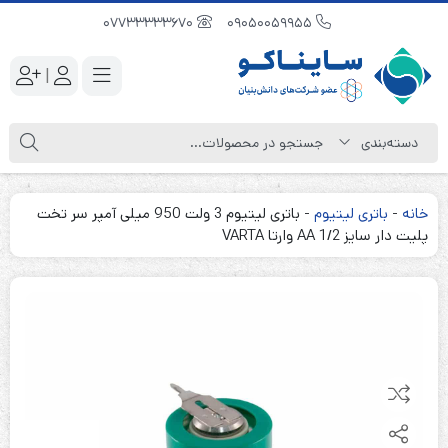
07733333670
09050059955
|
خانه
-
باتری لیتیوم
-
باتری لیتیوم 3 ولت 950 میلی آمپر سر تخت
پلیت دار سایز 1/2 AA وارتا VARTA