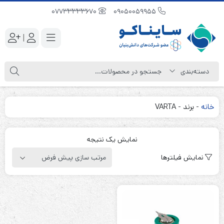
07733333670
09050059955
|
خانه
-
برند
-
VARTA
نمایش یک نتیجه
نمایش فیلترها