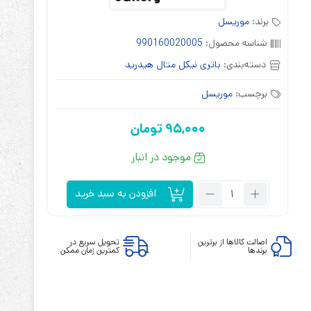
برند:
موریسل
شناسه محصول:
990160020005
دسته‌بندی:
باتری نیکل متال هیدرید
برچسب:
موریسل
ابزارهای مدیریت یوپی‌اس
تابلوی بای پس
95,000
تومان
ترانس ایزوله
موجود در انبار
تعداد:
افزودن به سبد خرید
باتری
شارژی
1.2
اصالت کالاها از برترین
تحویل سریع در
برندها
کمترین زمان ممکن
ولت
400
میلی
آمپر