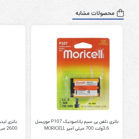
محصولات مشابه
باتری تلفن بی سیم پاناسونیک P107 موریسل
3.6ولت 700 میلی آمپر MORICELL
2600 میلی آمپر 3C موریسل MORICELL