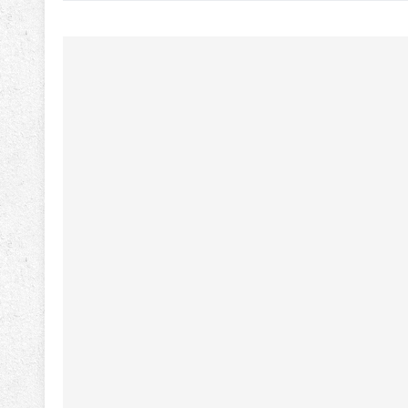
سایز
2/3AAA
موریسل
MORICELL