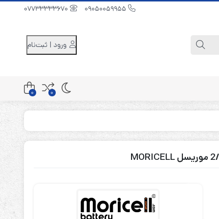
07733333670
09050059955
ورود | ثبت‌نام
0
0
کابینت باتری 48 ولت
کابینت باتری 96 ولت
کابینت باتری 240 ولت