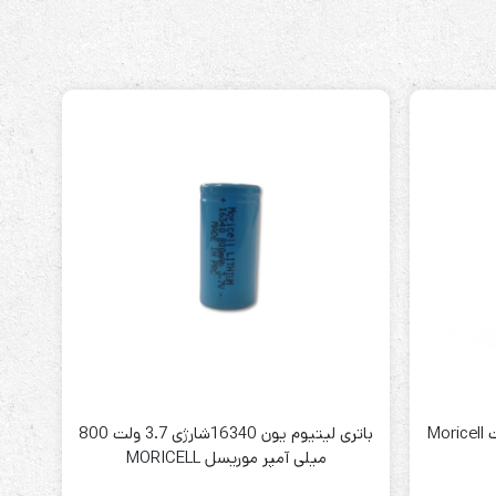
باتری لیتیوم یون 16340شارژی 3.7 ولت 800
میلی آمپر موریسل MORICELL