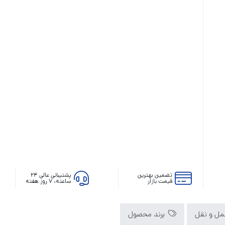
رله‌ای
AVR
STB
Prince
سروو موتوری
ZTY
تضمین بهترین
پشتیبانی عالی ۲۴
قیمت بازار
ساعته، ۷ روز هفته
ل و نقل
برند محصول