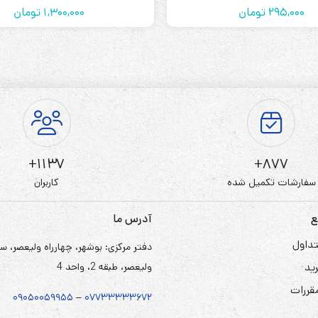
295,000
تومان
1,300,000
تومان
1137+
877+
سفارشات تکمیل شده
کاربران
ع
آدرس ما
داول
دفتر مرکزی: بوشهر، چهارراه ولیعصر، س
ید
ولیعصر، طبقه 2، واحد 4
مقررات
۰۹۰۵
۰
۰۵۹۹۵۵
–
۰۷۷۳۳۳۳۳۶۷
۲