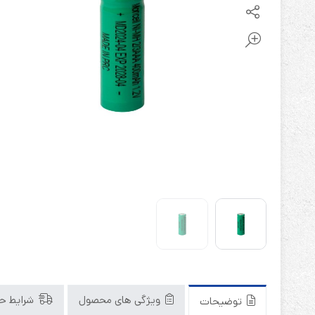
باتری آلکالاین
روش های تخلیه
سلاموند
موریسل
کینگ بت
یونیتکس پاور
ویژگی های محصول
شرایط حم
توضیحات