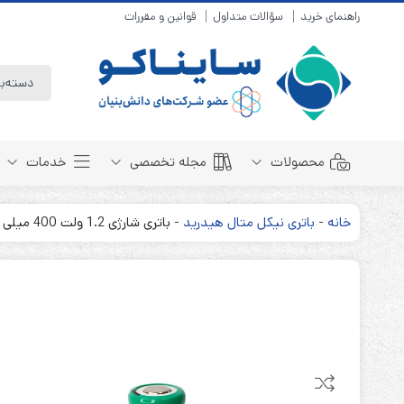
راهنمای خرید
سؤالات متداول
قوانین و مقررات
محصولات
مجله تخصصی
خدمات
خانه
-
باتری نیکل متال هیدرید
-
باتری شارژی 1.2 ولت 400 میلی آمپر سایز 2/3AAA موریسل MORICELL
باتری سیلد لید اسید
مبانی باتری
باتری 4 ولت
انواع باتری
باتری 6 ولت
تست و کنترل
باتری 12 ولت
طول عمر باتری
باتری لیتیوم
باتری هوشمند
باتری نیکل کادمیوم
بسته بندی و ایمنی
باتری نیکل متال هیدرید
روش های شارژ