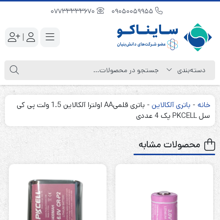
07733333670
09050059955
|
خانه
-
باتری آلکالاین
-
باتری قلمیAA اولترا آلکالاین 1.5 ولت پی کی
سل PKCELL پک 4 عددی
محصولات مشابه