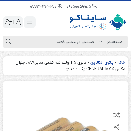
07733333670
09050059955
|
خانه
-
باتری آلکالاین
-
باتری 1.5 ولت نیم قلمی سایز AAA جنرال
مکس GENERAL MAX پک 4 عددی