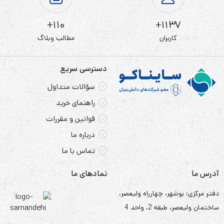
110+
1137+
کاربران
مطالب وبلاگ
باتری نیم قلمی AAA بسته 4 عددی با ماندگاری و عمر طولانی،
تولید شده بدون استفاده از مواد سمی کادمیوم و جیوه، ولتاژ
دسترسی سریع
باتری 1.5V مستقیم DC قابل استفاده در انواع وسایل
سؤالات متداول
الکترونیکی و
راهنمای خرید
قوانین و مقررات
موارد مصرف
درباره ما
این باتری برای مصارف ذیل، کاربرد دارد:
تماس با ما
ساعت، ریموت کنترل، دوربین، موزیک پلیر و…
آدرس ما
نمادهای ما
دفتر مرکزی: بوشهر، چهارراه ولیعصر،
ساختمان ولیعصر، طبقه 2، واحد 4