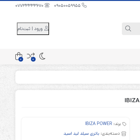
07733333670
09050059955
ورود | ثبت‌نام
0
0
کابینت باتری 48 ولت
کابینت باتری 96 ولت
کابینت باتری 240 ولت
برند:
IBIZA POWER
دسته‌بندی:
باتری سیلد لید اسید