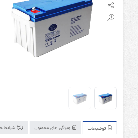
باتری آلکالاین
روش های تخلیه
سلاموند
موریسل
کینگ بت
یونیتکس پاور
ویژگی های محصول
شرایط حم
توضیحات