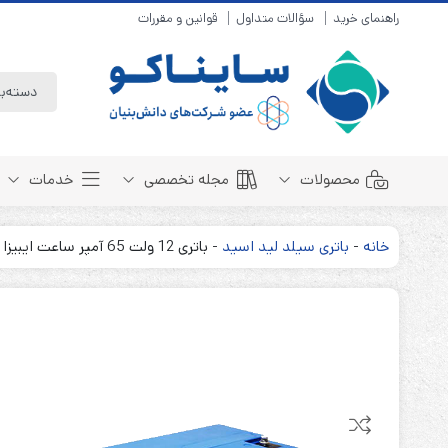
راهنمای خرید
سؤالات متداول
قوانین و مقررات
محصولات
مجله تخصصی
خدمات
خانه
-
باتری سیلد لید اسید
-
باتری 12 ولت 65 آمپر ساعت ایبیزا پاور IBIZA POWER
باتری سیلد لید اسید
مبانی باتری
باتری 4 ولت
انواع باتری
باتری 6 ولت
تست و کنترل
باتری 12 ولت
طول عمر باتری
باتری لیتیوم
باتری هوشمند
باتری نیکل کادمیوم
بسته بندی و ایمنی
باتری نیکل متال هیدرید
روش های شارژ