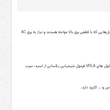
باتری ایبیزا پاور 65 آمپر ساعت 12 ولت یک باتری سیلد لید اسید است که در انواع کاربردهای برقی استفاده می‌شوند. به خصوص در محل‌هایی که با قطعی برق بالا مواجه هستند و نیاز به برق AC
این نوع باتری‌ها از دو پلیت سربی تشکیل می‌شوند که نقش الکترود را سولفوریک اسید بازی می‌کند و الکترولیت را تشکیل می‌دهند. سلول های VRLA فرمول شیمیایی یکسانی از اسید، سرب