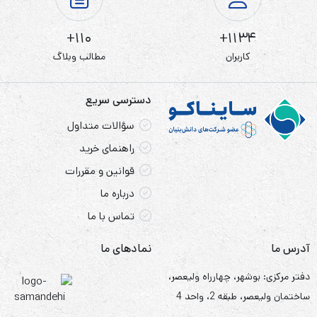
از باتری های سرب اسید و خشک میباشد ازین رو در دسته باتری
110+
1134+
سیلد اسید قرار میگیرد. کاربرد این باتری در :سیستم‌های یو پی
کاربران
مطالب وبلاگ
اس، روشنایی اضطراری، نورافکن‌ها، هشدار آتش‌سوزی و امنیتی،
اسباب بازی شارژی، کنترل رادیویی، ارتباطات، اسباب‌بازی‌های
دسترسی سریع
کوچک، روشنایی خیابان، پمپ‌ها، انرژی خورشیدی و موارد دیگر
سؤالات متداول
کاربرد دارد
راهنمای خرید
قوانین و مقررات
بیشترین مصرف
باتری 4 ولت 1600 میلی آمپر
در چراغ شارژی
درباره ما
کاربرد دارد. چون قابل شارژ میباشد در دسته باتری شارژی هم قرار
تماس با ما
میگیرد.
آدرس ما
نمادهای ما
با پیشرفت تکنولوژی و علم الکترونیک و دیجیتال کاربرد باتریها
دفتر مرکزی: بوشهر، چهارراه ولیعصر،
بسیار زیاد شده است ، امروزه در اکثر دستگاههای الکترونیکی
ساختمان ولیعصر، طبقه 2، واحد 4
باتریها حضور دارند و منبع انرژی این وسایل را تامین میکنند .