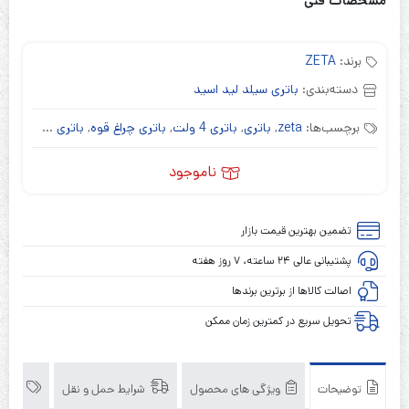
مشخصات فنی
برند:
ZETA
دسته‌بندی:
باتری سیلد لید اسید
برچسب‌ها:
zeta
,
باتری
,
باتری 4 ولت
,
باتری چراغ قوه
,
باتری خشک
,
سیس
ناموجود
تضمین بهترین قیمت بازار
پشتیبانی عالی ۲۴ ساعته، ۷ روز هفته
اصالت کالاها از برترین برندها
تحویل سریع در کمترین زمان ممکن
توضیحات
ویژگی های محصول
شرایط حمل و نقل
برند