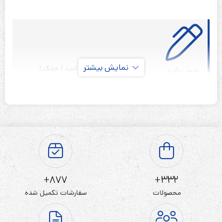
نمایش بیشتر
سیلد لید اسید ( خشک )
جنس باتری
قابل شارژ
نوع باتری
4 ولت
ولتاژ باتری
1600 میلی آمپر ساعت
ظرفیت باتری
20*47*74 میلی متر
ابعاد
سر لحیم
نوع ترمینال
ندارد
گارانتی
877+
332+
محصولات
سفارشات تکمیل شده
باطری خشک 4 ولت 1600 میلی آمپر Zeta