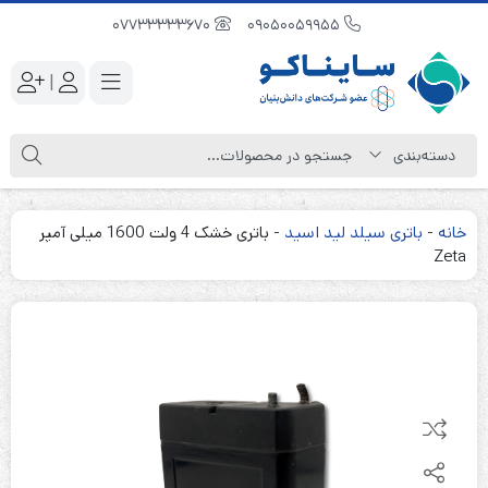
07733333670
09050059955
|
خانه
-
باتری سیلد لید اسید
-
باتری خشک 4 ولت 1600 میلی آمپر
Zeta