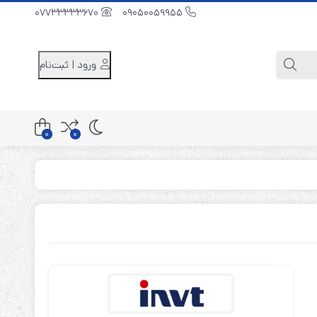
07733333670
09050059955
ورود | ثبت‌نام
0
0
کابینت باتری 48 ولت
کابینت باتری 96 ولت
کابینت باتری 240 ولت