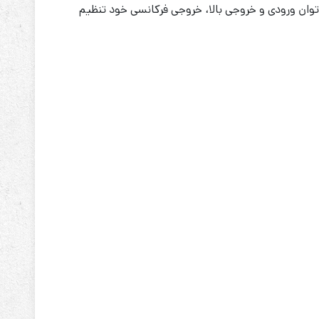
ی کنترل DSP هستند. این یو پی اس ها دارای ضریب توان ورودی و خروجی بالا، خروجی فرکانسی خود تنظیم