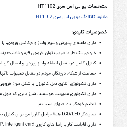
مشخصات یو پی اس سری HT1102
دانلود کاتالوگ یو پی اس سری HT1102
خصوصیات کلیدی:
دارای دامنه ­ی پذیرش وسیع ولتاژ و فرکانس ورودی، با ضری
خروجی تک فاز با ضریب توان خروجی ۰٫۹ و قابلیت پذیرش بار بیشتر
کنترل کامل در مقابل اضافه ولتاژ ورودی و اتصال کوتاه 
حفاظت از شبکه، دورنگار، مودم در مقابل تغییرات ناگهان
دارای تکنولوژی آنلاین دبل کانورژن با شکل موج خروج
دارای تکنولوژی مدیریت هوشمند، شارژ باتری که طول عم
تنظیم خودکار دور فنهای سیستم
نمایشگر LCD/LED همۀ مراحل کار را می توان کنترل نمود.
دارای قابلیت کار با رابط های کاربری RS232, USB, SNMP, Intelligent card