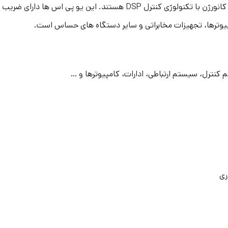
یو پی اس INVT سری HT1102 ، یو پی اس های آنلاین دابل کانورژن با تکنولوژ
 کنترل، سیستم ارتباطی، ادارات، کامپیوترها و …