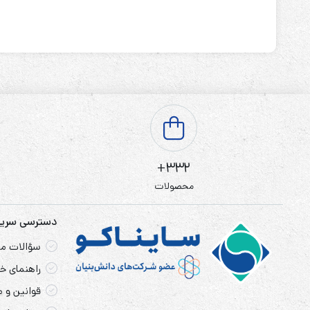
332+
محصولات
دسترسی سری
سؤالات مت
راهنمای خر
قوانین و 