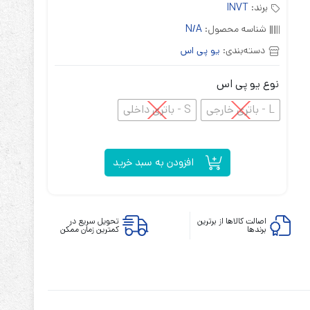
برند:
INVT
شناسه محصول:
N/A
دسته‌بندی:
یو پی اس
نوع یو پی اس
ابزارهای مدیریت یوپی‌اس
L - باتری خارجی
S - باتری داخلی
تابلوی بای پس
ترانس ایزوله
افزودن به سبد خرید
اصالت کالاها از برترین
تحویل سریع در
برندها
کمترین زمان ممکن