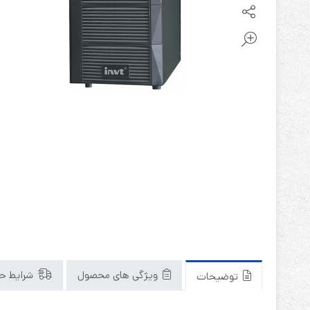
باتری آلکالاین
روش های تخلیه
سلاموند
موریسل
کینگ بت
یونیتکس پاور
ویژگی های محصول
شرایط حم
توضیحات