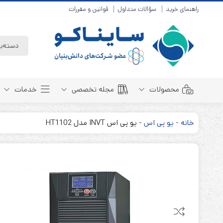
راهنمای خرید
سؤالات متداول
قوانین و مقررات
محصولات
مجله تخصصی
خدمات
خانه
-
یو پی اس
-
یو پی اس INVT مدل HT1102
باتری سیلد لید اسید
مبانی باتری
باتری 4 ولت
انواع باتری
باتری 6 ولت
تست و کنترل
باتری 12 ولت
طول عمر باتری
باتری لیتیوم
باتری هوشمند
باتری نیکل کادمیوم
بسته بندی و ایمنی
باتری نیکل متال هیدرید
روش های شارژ