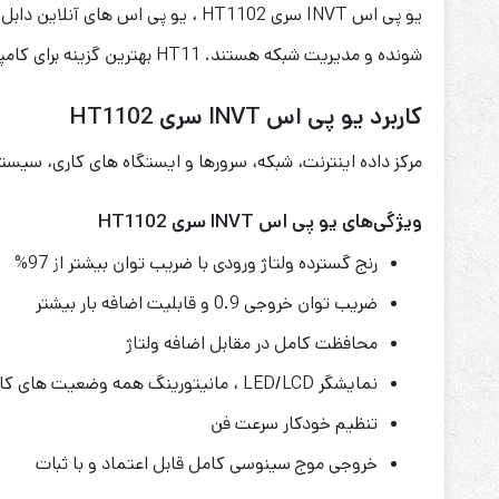
شونده و مدیریت شبکه هستند. HT11 بهترین گزینه برای کامپیوترها، تجهیزات مخابراتی و سایر دستگاه های حساس است.
کاربرد یو پی اس INVT سری HT1102
مرکز داده اینترنت، شبکه، سرورها و ایستگاه های کاری، سیستم
ویژگی‌های یو پی اس INVT سری HT1102
رنج گسترده ولتاژ ورودی با ضریب توان بیشتر از 97%
ضریب توان خروجی 0.9 و قابلیت اضافه بار بیشتر
محافظت کامل در مقابل اضافه ولتاژ
نمایشگر LED/LCD ، مانیتورینگ همه وضعیت های کاری
تنظیم خودکار سرعت فن
خروجی موج سینوسی کامل قابل اعتماد و با ثبات