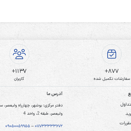
1137+
877+
سفارشات تکمیل شده
کاربران
ع
آدرس ما
داول
دفتر مرکزی: بوشهر، چهارراه ولیعصر، س
ید
ولیعصر، طبقه 2، واحد 4
مقررات
۰۹۰۵
۰
۰۵۹۹۵۵
–
۰۷۷۳۳۳۳۳۶۷
۲