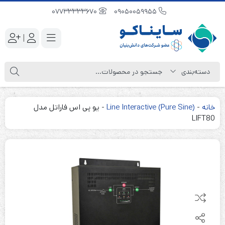
07733333670
09050059955
|
خانه
-
Line Interactive (Pure Sine)
-
یو پی اس فاراتل مدل
LIFT80