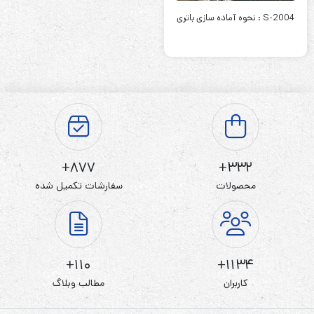
S-2004 : نحوه آماده سازی باتری‌
877+
332+
محصولات
سفارشات تکمیل شده
110+
1134+
کاربران
مطالب وبلاگ