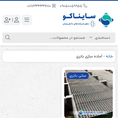
07733333670
09050059955
|
خانه
-
آماده سازی باتری‌
مبانی باتری