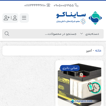
07733333670
09050059955
|
خانه
-
آمپر
مبانی باتری