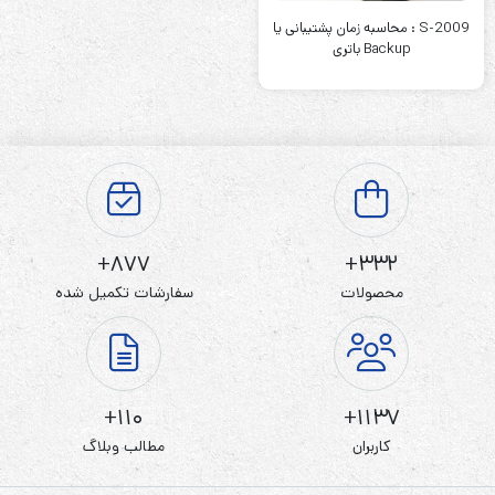
S-2009 : محاسبه زمان پشتیبانی یا
Backup باتری
877+
332+
محصولات
سفارشات تکمیل شده
110+
1137+
کاربران
مطالب وبلاگ