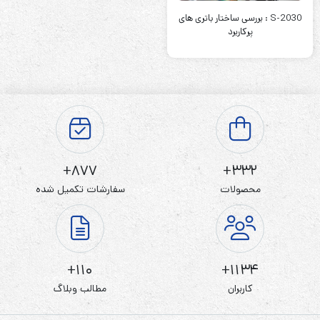
S-2030 : بررسی ساختار باتری های
پرکاربرد
877+
332+
محصولات
سفارشات تکمیل شده
110+
1134+
کاربران
مطالب وبلاگ