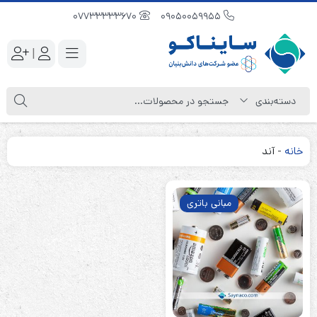
07733333670
09050059955
|
خانه
-
آند
مبانی باتری