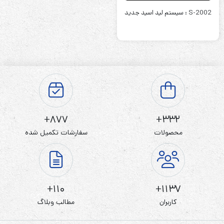
S-2002 : سیستم‌ لید اسید جدید
877+
332+
محصولات
سفارشات تکمیل شده
110+
1137+
کاربران
مطالب وبلاگ