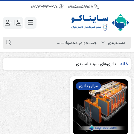
07733333670
09050059955
|
خانه
-
باتری‌های سرب-اسیدی
مبانی باتری