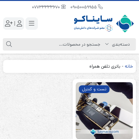
07733333670
09050059955
|
خانه
-
باتری تلفن همراه
تست و کنترل