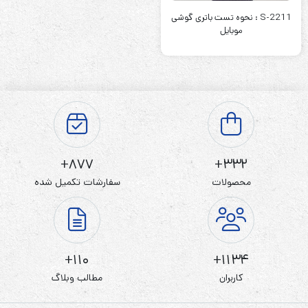
S-2211 : نحوه تست باتری گوشی
موبایل
877+
332+
محصولات
سفارشات تکمیل شده
110+
1134+
کاربران
مطالب وبلاگ