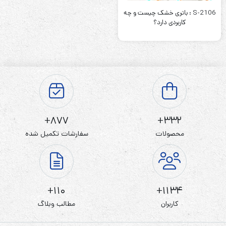
S-2106 : باتری خشک چیست و چه
کاربردی دارد؟
877+
332+
محصولات
سفارشات تکمیل شده
110+
1134+
کاربران
مطالب وبلاگ