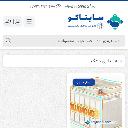
07733333670
09050059955
|
خانه
-
باتری خشک
انواع باتری