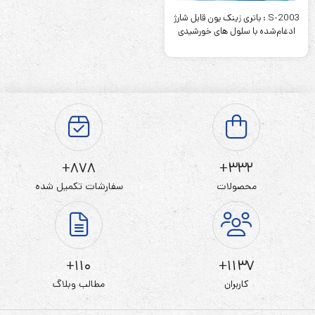
S-2003 : باتری زینک یون قابل شارژ
ادغام‌شده با سلول‌ های خورشیدی
878+
332+
محصولات
سفارشات تکمیل شده
110+
1137+
کاربران
مطالب وبلاگ