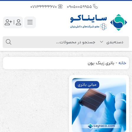
07733333670
09050059955
|
خانه
-
باتری زینک یون
مبانی باتری