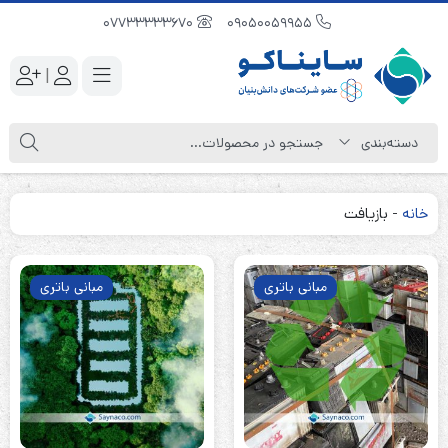
07733333670
09050059955
|
خانه
-
بازیافت
مبانی باتری
مبانی باتری