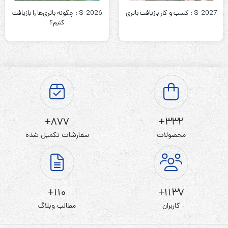
S-2027 : کسب و کار بازیافت باتری
S-2026 : چگونه باتری‌ها را بازیافت
کنیم؟
877+
332+
محصولات
سفارشات تکمیل شده
110+
1137+
کاربران
مطالب وبلاگ