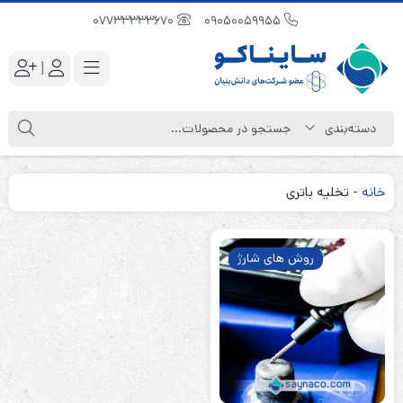
07733333670
09050059955
|
خانه
-
تخلیه باتری
روش های شارژ