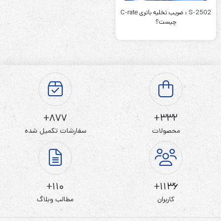
S-2502 : ضریب تخلیه باتری C-rate
چیست؟
877+
332+
محصولات
سفارشات تکمیل شده
110+
1136+
کاربران
مطالب وبلاگ