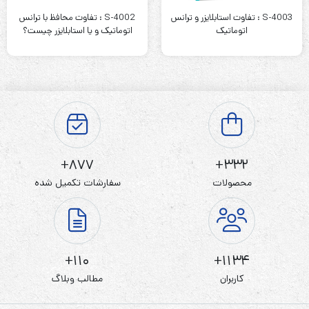
S-4003 : تفاوت استابلایزر و ترانس
S-4002 : تفاوت محافظ با ترانس
اتوماتیک
اتوماتیک و یا استابلایزر چیست؟
877+
332+
محصولات
سفارشات تکمیل شده
110+
1134+
کاربران
مطالب وبلاگ