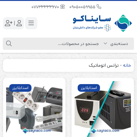
07733333670
09050059955
|
خانه
-
ترانس اتوماتیک
استابلایزر
استابلایزر