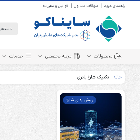
راهنمای خرید
سؤالات متداول
قوانین و مقررات
محصولات
مجله تخصصی
خدمات
خانه
-
تکنیک شارژ باتری
باتری سیلد لید اسید
مبانی باتری
باتری 4 ولت
انواع باتری
روش های شارژ
باتری 6 ولت
تست و کنترل
باتری 12 ولت
طول عمر باتری
باتری لیتیوم
باتری هوشمند
باتری نیکل کادمیوم
بسته بندی و ایمنی
باتری نیکل متال هیدرید
روش های شارژ