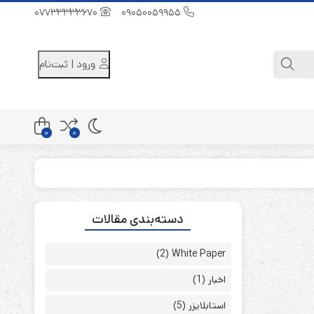
07733333670
09050059955
ورود | ثبت‌نام
0
0
کابینت باتری 48 ولت
دسته‌بندی مقالات
کابینت باتری 96 ولت
کابینت باتری 240 ولت
(2)
White Paper
اخبار
(1)
استابلایزر
(5)