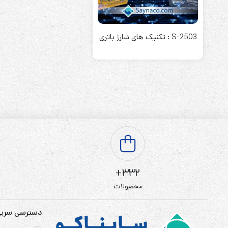
باتری آلکالاین
روش های تخلیه
S-2503 : تکنیک های شارژ باتری
سلاموند
موریسل
کینگ بت
یونیتکس پاور
332+
محصولات
دسترسی سری