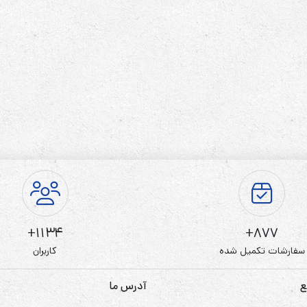
رله‌ای
AVR
STB
Prince
سروو موتوری
ZTY
1134+
877+
سفارشات تکمیل شده
کاربران
ع
آدرس ما