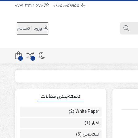
07733333670
09050059955
ورود | ثبت‌نام
0
0
کابینت باتری 48 ولت
دسته‌بندی مقالات
کابینت باتری 96 ولت
کابینت باتری 240 ولت
(2)
White Paper
اخبار
(1)
استابلایزر
(5)