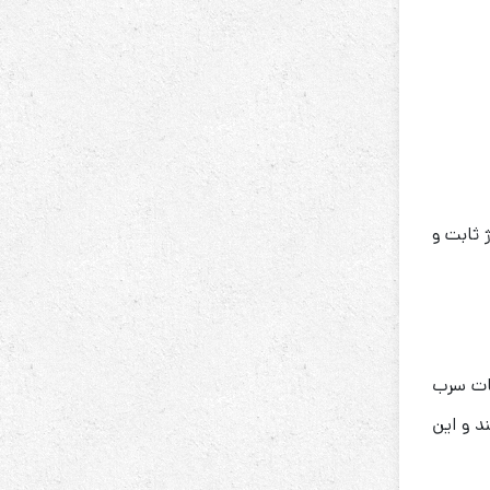
 ثابت و
فات سرب
د و این