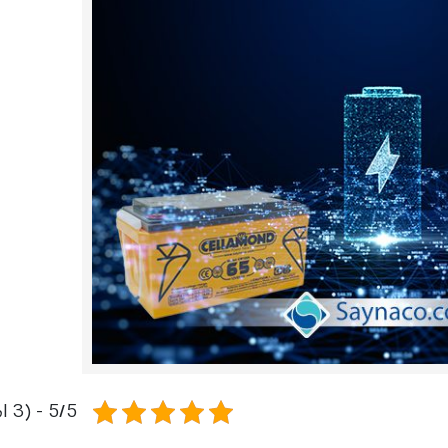
رله‌ای
AVR
STB
Prince
سروو موتوری
ZTY
5/5 - (3 امتیاز)