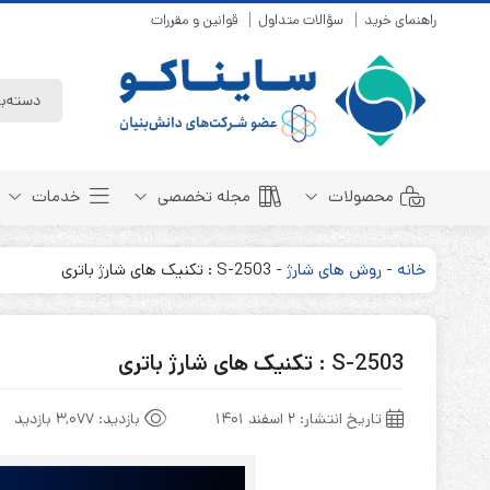
راهنمای خرید
سؤالات متداول
قوانین و مقررات
محصولات
مجله تخصصی
خدمات
خانه
-
روش های شارژ
-
S-2503 : تکنیک های شارژ باتری
باتری سیلد لید اسید
مبانی باتری
باتری 4 ولت
انواع باتری
S-2503 : تکنیک های شارژ باتری
باتری 6 ولت
تست و کنترل
باتری 12 ولت
طول عمر باتری
تاریخ انتشار:
۲ اسفند ۱۴۰۱
بازدید:
3,077 بازدید
باتری لیتیوم
باتری هوشمند
باتری نیکل کادمیوم
بسته بندی و ایمنی
باتری نیکل متال هیدرید
روش های شارژ