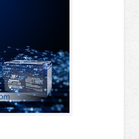
باتری آلکالاین
روش های تخلیه
سلاموند
موریسل
کینگ بت
یونیتکس پاور